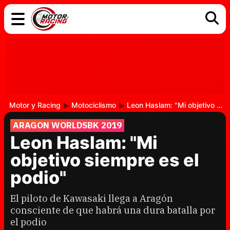
COCHES
ELÉCTRICOS
DGT
TECNOLOGÍA
MOTOS
MOTOGP
RACING
Motor y Racing
Motociclismo
Leon Haslam: "Mi objetivo siempre es el podio"
ARAGON WORLDSBK 2019
Leon Haslam: "Mi
objetivo siempre es el
podio"
El piloto de Kawasaki llega a Aragón
consciente de que habrá una dura batalla por
el podio