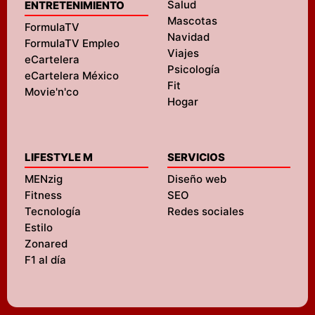
Salud
ENTRETENIMIENTO
Mascotas
FormulaTV
Navidad
FormulaTV Empleo
Viajes
eCartelera
Psicología
eCartelera México
Fit
Movie'n'co
Hogar
LIFESTYLE M
SERVICIOS
MENzig
Diseño web
Fitness
SEO
Tecnología
Redes sociales
Estilo
Zonared
F1 al día