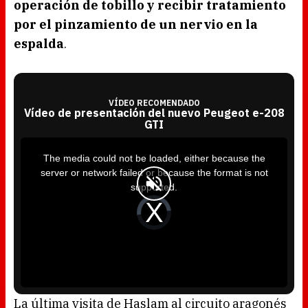
operación de tobillo y recibir tratamiento
por el pinzamiento de un nervio en la
espalda
.
VÍDEO RECOMENDADO
Vídeo de presentación del nuevo Peugeot e-208
GTI
T
h
i
The media could not be loaded, either because the
s
i
server or network failed or because the format is not
s
a
supported.
m
o
d
V
a
i
l
d
w
e
i
o
n
P
d
l
o
a
w
y
.
e
r
i
s
l
o
La última visita de Haslam al circuito aragonés
a