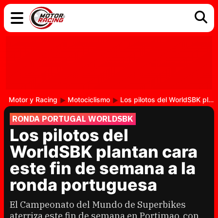
COCHES
ELÉCTRICOS
DGT
TECNOLOGÍA
MOTOS
MOTOGP
RACING
Motor y Racing
Motociclismo
Los pilotos del WorldSBK plantan cara este fin de semana a la ronda portuguesa
RONDA PORTUGAL WORLDSBK
Los pilotos del
WorldSBK plantan cara
este fin de semana a la
ronda portuguesa
El Campeonato del Mundo de Superbikes
aterriza este fin de semana en Portimao, con