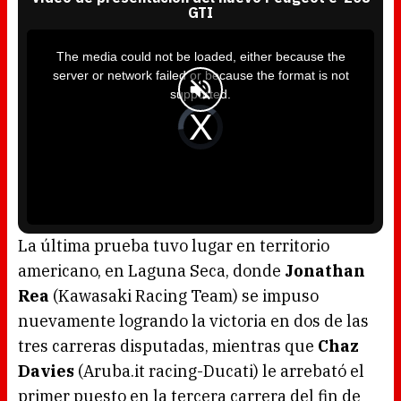
GTI
T
h
i
The media could not be loaded, either because the
s
i
server or network failed or because the format is not
s
a
supported.
m
o
d
V
a
i
l
d
w
e
i
o
n
P
d
l
o
a
w
y
.
e
r
i
s
l
o
La última prueba tuvo lugar en territorio
a
d
americano, en Laguna Seca, donde
Jonathan
i
n
g
Rea
(Kawasaki Racing Team) se impuso
.
nuevamente logrando la victoria en dos de las
tres carreras disputadas, mientras que
Chaz
Davies
(Aruba.it racing-Ducati) le arrebató el
primer puesto en la tercera carrera del fin de