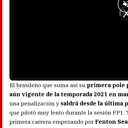
.
V
i
d
e
o
P
l
a
y
e
r
i
s
l
o
a
d
i
n
g
.
El brasileño que suma así su
primera pole 
aún vigente de la temporada 2021 en ma
una penalización y
saldrá desde la última 
que pilotó muy lento durante la sesión FP1.
primera carrera empezando por
Fenton Sea