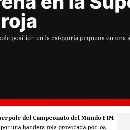
rena en la Su
roja
pole position en la categoría pequeña en una s
perpole del Campeonato del Mundo FIM
a por una bandera roja provocada por los