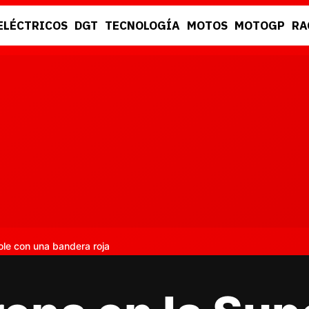
ELÉCTRICOS
DGT
TECNOLOGÍA
MOTOS
MOTOGP
RA
DGT
RACING
ole con una bandera roja