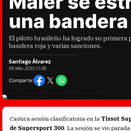
Maier se est
una bandera 
El piloto brasileño ha logrado su primera 
bandera roja y varias sanciones.
Santiago Álvarez
06 May 2023 11:38
Comparte:
Caótica sesión clasificatoria en la
Tissot Su
de Supersport 300
. La sesión se vio parad