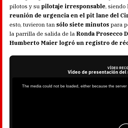
pilotos y su
pilotaje irresponsable
, siendo
reunión de urgencia en el pit lane del C
esto, tuvieron tan
sólo siete minutos
para p
la parrilla de salida de la
Ronda Prosecco D
Humberto Maier logró un registro de ré
VÍDEO REC
Vídeo de presentación del
T
h
i
The media could not be loaded, either because the server 
s
i
s
a
m
o
d
a
l
w
i
n
d
o
w