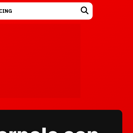
CING
TECNOLOGÍA