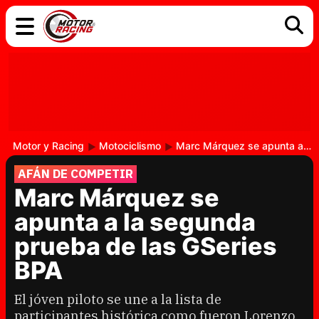
COCHES
ELÉCTRICOS
DGT
TECNOLOGÍA
MOTOS
MOTOGP
RACING
Motor y Racing
Motociclismo
Marc Márquez se apunta a la segunda prueba de las GSeries BPA
AFÁN DE COMPETIR
Marc Márquez se
apunta a la segunda
prueba de las GSeries
BPA
El jóven piloto se une a la lista de
participantes histórica como fueron Lorenzo,