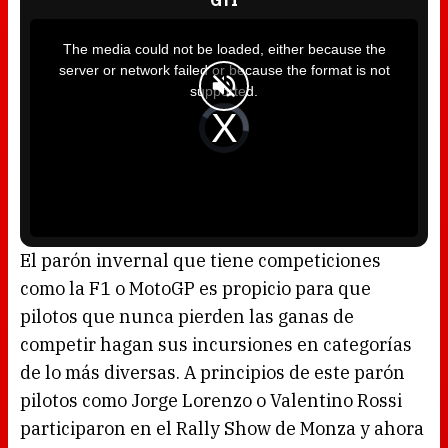
GTI
T
h
i
The media could not be loaded, either because the
s
i
server or network failed or because the format is not
s
a
supported.
m
o
d
V
a
i
l
d
w
e
i
o
n
P
d
l
o
a
w
y
.
e
r
i
s
l
o
El parón invernal que tiene competiciones
a
d
como la F1 o MotoGP es propicio para que
i
n
g
pilotos que nunca pierden las ganas de
.
competir hagan sus incursiones en categorías
de lo más diversas. A principios de este parón
pilotos como Jorge Lorenzo o Valentino Rossi
participaron en el Rally Show de Monza y ahora