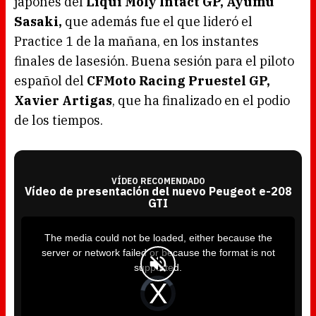
japonés del
Liqui Moly Intact GP, Ayumu
Sasaki,
que además fue el que lideró el
Practice 1 de la mañana, en los instantes
finales de lasesión. Buena sesión para el piloto
español del
CFMoto Racing Pruestel GP,
Xavier Artigas
, que ha finalizado en el podio
de los tiempos.
VÍDEO RECOMENDADO
Vídeo de presentación del nuevo Peugeot e-208
GTI
T
h
i
The media could not be loaded, either because the
s
i
server or network failed or because the format is not
s
a
supported.
m
o
d
V
a
i
l
d
w
e
i
o