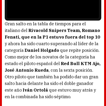
n
P
d
l
o
a
w
y
.
e
r
i
s
l
o
Gran salto en la tabla de tiempos para el
a
d
italiano del
Rivacold Snipers Team, Romano
i
n
g
Fenati, que en la P1 estuvo fuera del top 10
.
y ahora ha sido cuarto superando al líder de la
categoría
Daniel Holgado
que repite posición.
Como mejor de los novatos de la categoría ha
estado el piloto español del
Red Bull KTM Ajo,
José Antonio Rueda
, con la sexta posición.
Otro piloto que también ha podido dar un gran
salto hacia delante ha sido el doble ganador
este año
Iván Ortolá
que estuvo muy atrás y
en la combinada ha sido séptimo.