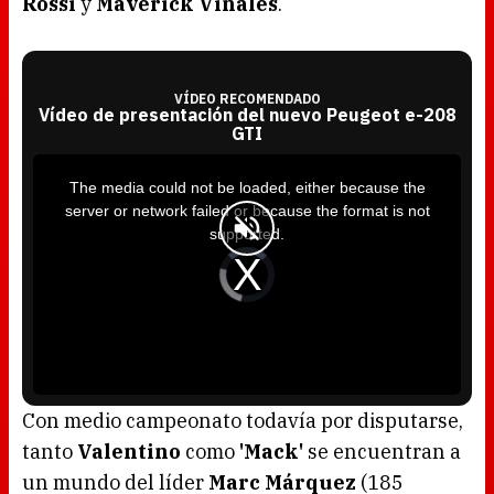
Rossi
y
Maverick Viñales
.
VÍDEO RECOMENDADO
Vídeo de presentación del nuevo Peugeot e-208
GTI
T
h
i
The media could not be loaded, either because the
s
i
server or network failed or because the format is not
s
a
supported.
m
o
d
V
a
i
l
d
w
e
i
o
n
P
d
l
o
a
w
y
.
e
r
i
s
l
o
Con medio campeonato todavía por disputarse,
a
d
tanto
Valentino
como
'Mack'
se encuentran a
i
n
g
un mundo del líder
Marc Márquez
(185
.