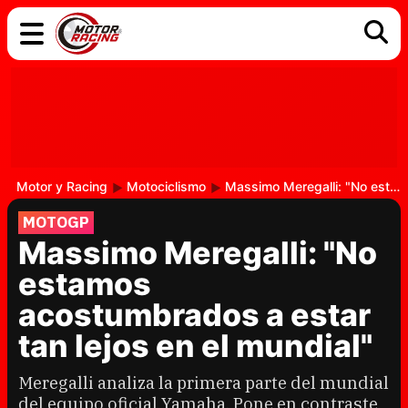
COCHES
ELÉCTRICOS
DGT
TECNOLOGÍA
MOTOS
MOTOGP
RACING
Motor y Racing
Motociclismo
Massimo Meregalli: "No estamos acostumbrados a estar tan lejos en el mundial"
MOTOGP
Massimo Meregalli: "No
estamos
acostumbrados a estar
tan lejos en el mundial"
Meregalli analiza la primera parte del mundial
del equipo oficial Yamaha. Pone en contraste