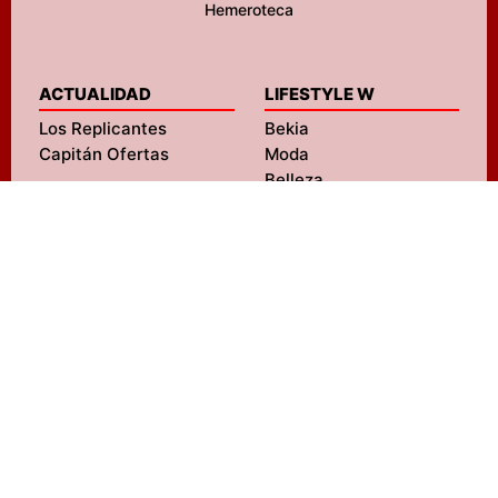
Hemeroteca
ACTUALIDAD
LIFESTYLE W
Los Replicantes
Bekia
Capitán Ofertas
Moda
Belleza
Pareja
Padres
Salud
ENTRETENIMIENTO
Mascotas
FormulaTV
Navidad
FormulaTV Empleo
Viajes
eCartelera
Psicología
eCartelera México
Fit
Movie'n'co
Hogar
LIFESTYLE M
SERVICIOS