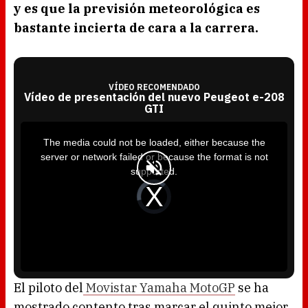
y es que la previsión meteorológica es
bastante incierta de cara a la carrera.
VÍDEO RECOMENDADO
Vídeo de presentación del nuevo Peugeot e-208
GTI
T
h
i
The media could not be loaded, either because the
s
i
server or network failed or because the format is not
s
a
supported.
m
o
d
V
a
i
l
d
w
e
i
o
n
P
d
l
o
a
w
y
.
e
r
i
s
l
o
El piloto del
Movistar Yamaha MotoGP
se ha
a
d
mostrado contento tras marcar el quinto mejor
i