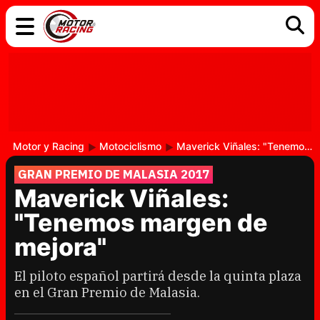
COCHES
ELÉCTRICOS
DGT
TECNOLOGÍA
MOTOS
MOTOGP
RACING
Motor y Racing
Motociclismo
Maverick Viñales: "Tenemos margen de mejora"
GRAN PREMIO DE MALASIA 2017
Maverick Viñales:
"Tenemos margen de
mejora"
El piloto español partirá desde la quinta plaza
en el Gran Premio de Malasia.