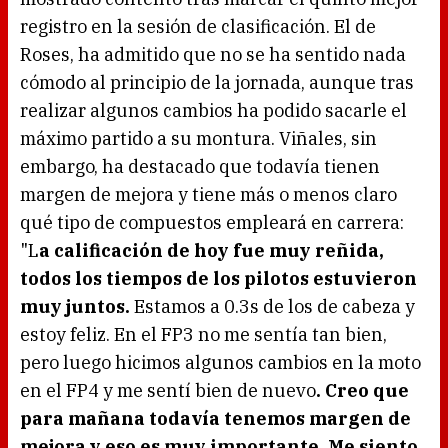
n
g
registro en la sesión de clasificación. El de
.
Roses, ha admitido que no se ha sentido nada
cómodo al principio de la jornada, aunque tras
realizar algunos cambios ha podido sacarle el
máximo partido a su montura. Viñales, sin
embargo, ha destacado que todavía tienen
margen de mejora y tiene más o menos claro
qué tipo de compuestos empleará en carrera:
"L
a calificación de hoy fue muy reñida,
todos los tiempos de los pilotos estuvieron
muy juntos.
Estamos a 0.3s de los de cabeza y
estoy feliz. En el FP3 no me sentía tan bien,
pero luego hicimos algunos cambios en la moto
en el FP4 y me sentí bien de nuevo
. Creo que
para mañana todavía tenemos margen de
mejora y eso es muy importante. Me siento