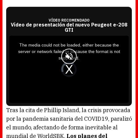
VÍDEO RECOMENDADO
Vídeo de presentación del nuevo Peugeot e-208
GTI
T
h
i
The media could not be loaded, either because the
s
i
server or network failed or because the format is not
s
a
supported.
m
o
d
V
a
i
l
d
w
e
i
o
n
P
d
l
o
a
w
y
.
e
r
i
s
l
o
Tras la cita de Phillip Island, la crisis provocada
a
d
por la pandemia sanitaria del COVID19, paralizó
i
n
g
el mundo, afectando de forma inevitable al
.
mundial de WorldSBK.
Los planes del