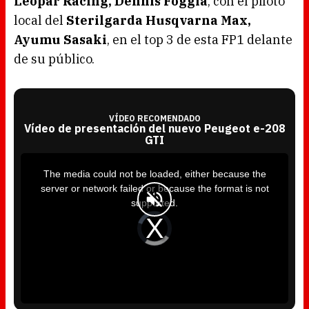
Leopar Racing, Dennis Foggia
, con el piloto
local del
Sterilgarda Husqvarna Max,
Ayumu Sasaki
, en el top 3 de esta FP1 delante
de su público.
VÍDEO RECOMENDADO
Vídeo de presentación del nuevo Peugeot e-208
GTI
T
h
i
The media could not be loaded, either because the
s
i
server or network failed or because the format is not
s
a
supported.
m
o
d
V
a
i
l
d
w
e
i
o
n
P
d
l
o
a
w
y
.
e
r
i
s
l