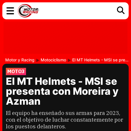
COCHES
ELÉCTRICOS
DGT
TECNOLOGÍA
MOTOS
MOTOGP
RACING
Motor y Racing
Motociclismo
El MT Helmets - MSI se presenta con Moreira y Azman
MOTO3
El MT Helmets - MSI se
presenta con Moreira y
Azman
El equipo ha enseñado sus armas para 2023,
con el objetivo de luchar constantemente por
los puestos delanteros.