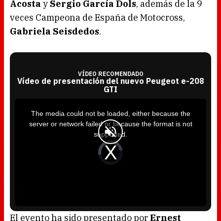
Acosta
y
Sergio García Dols
, además de la 9
veces Campeona de España de Motocross,
Gabriela Seisdedos
.
VÍDEO RECOMENDADO
Vídeo de presentación del nuevo Peugeot e-208
GTI
T
h
i
The media could not be loaded, either because the
s
i
server or network failed or because the format is not
s
a
supported.
m
o
d
V
a
i
l
d
w
e
i
o
n
P
d
l
o
a
w
y
.
e
r
i
s
l
o
El evento ha sido presentado por
Ernest
a