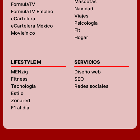
Mascotas
FormulaTV
Navidad
FormulaTV Empleo
Viajes
eCartelera
Psicología
eCartelera México
Fit
Movie'n'co
Hogar
LIFESTYLE M
SERVICIOS
MENzig
Diseño web
Fitness
SEO
Tecnología
Redes sociales
Estilo
Zonared
F1 al día