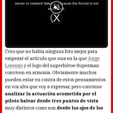
i
server or network failed or because the format is not
s
a
supported.
m
o
d
V
a
i
l
d
w
e
i
o
n
P
d
l
o
a
w
y
.
e
r
i
s
l
o
Creo que no había ninguna foto mejor para
a
d
empezar el artículo que una en la que
Jorge
i
n
g
Lorenzo
y el logo del superhéroe Superman
.
conviven en armonia. Obviamente muchos
pueden estar en contra de estos pensamientos
en voz alta que voy a expresar, pero conviene
analizar la actuación acometida por el
piloto balear desde tres puntos de vista
muy distintos como son
desde los ojos de los