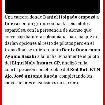
w
y
.
e
r
i
s
l
o
Una carrera donde
Daniel Holgado empezó a
a
d
liderar
en un grupo con hasta seis pilotos
i
n
g
españoles, con la peresencia de Alonso que
.
corre bajo bandera colombiana, parecía que no
darían opciones al resto de pilotos pero en el
tramo final se unieron tanto
Deniz Oncu como
Ayumu Sasaki
a la lucha. Finalmente el piloto
del
Liqui Moly Intanct GP
, finalizó en la
cuarta posición con el rookie del
Red Bull KTM
Ajo
, José Antonio Rueda
, completando los
cinco mejores clasificados en carrera.