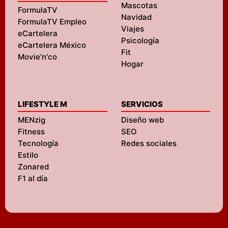
Mascotas
FormulaTV
Navidad
FormulaTV Empleo
Viajes
eCartelera
Psicología
eCartelera México
Fit
Movie'n'co
Hogar
LIFESTYLE M
SERVICIOS
MENzig
Diseño web
Fitness
SEO
Tecnología
Redes sociales
Estilo
Zonared
F1 al día