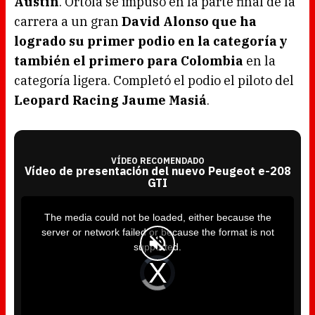
Austin
. Ortolá se impuso en la parte final de la
carrera a un gran
David Alonso que ha
logrado su primer podio en la categoría y
también el primero para Colombia
en la
categoría ligera. Completó el podio el piloto del
Leopard Racing Jaume Masiá
.
VÍDEO RECOMENDADO
Vídeo de presentación del nuevo Peugeot e-208
GTI
T
h
i
The media could not be loaded, either because the
s
i
server or network failed or because the format is not
s
a
supported.
m
o
d
V
a
i
l
d
w
e
i
o
n
P
d
l
o
a