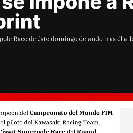
 se impone a 
print
erpole Race de éste domingo dejando tras él a 
campeón del
Campeonato del Mundo FIM
y el piloto del Kawasaki Racing Team,
Tissot Superpole Race
del
Round