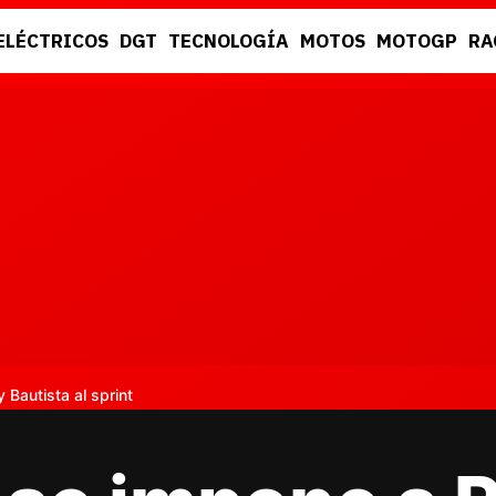
ELÉCTRICOS
DGT
TECNOLOGÍA
MOTOS
MOTOGP
RA
DGT
RACING
 Bautista al sprint