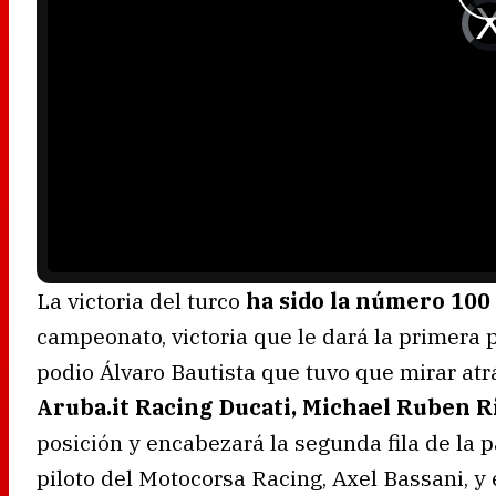
V
i
d
e
o
P
l
a
y
e
r
i
s
l
o
a
d
i
n
g
.
La victoria del turco
ha sido la número 100 
campeonato, victoria que le dará la primera p
podio Álvaro Bautista que tuvo que mirar at
Aruba.it Racing Ducati, Michael Ruben R
posición y encabezará la segunda fila de la par
piloto del Motocorsa Racing, Axel Bassani, y