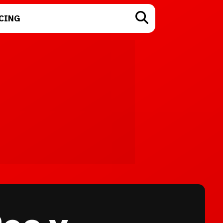
CING
TECNOLOGÍA