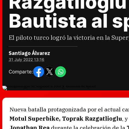
Razgatlioglu
Bautista al s
El piloto turco logró la victoria en la Sup
Santiago Álvarez
31 July 2022 13:16
Comparte:
Nueva batalla protagonizada por el actual 
Motul Superbike, Toprak Razgatlioglu
, 
Jonathan Rea
durante la celebración de la