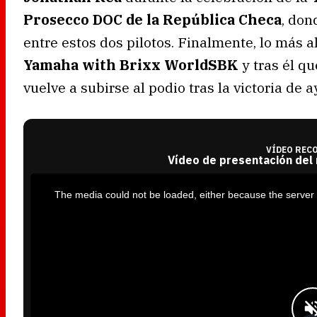
Prosecco DOC de la República Checa
, don
entre estos dos pilotos. Finalmente, lo más al
Yamaha with Brixx WorldSBK
y tras él q
vuelve a subirse al podio tras la victoria de a
VÍDEO REC
Vídeo de presentación del
T
h
i
The media could not be loaded, either because the server 
s
i
s
a
m
o
d
a
l
w
i
n
d
o
w
.