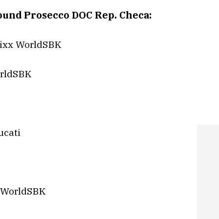
Round Prosecco DOC Rep. Checa:
rixx WorldSBK
orldSBK
ucati
x WorldSBK