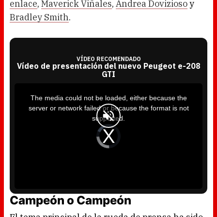
enlace
,
Maverick Viñales
,
Andrea Dovizioso
y
Bradley Smith
.
VÍDEO RECOMENDADO
Vídeo de presentación del nuevo Peugeot e-208
GTI
T
h
i
The media could not be loaded, either because the
s
i
server or network failed or because the format is not
s
a
supported.
m
o
d
V
a
i
l
d
w
e
i
o
n
P
d
l
o
a
w
y
.
e
r
i
s
l
Campeón o Campeón
o
a
d
i
n