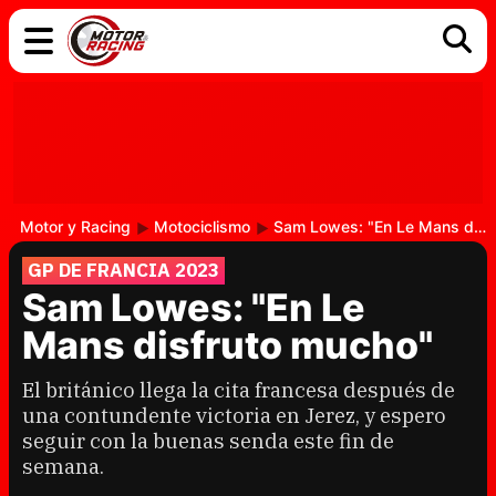
COCHES
ELÉCTRICOS
DGT
TECNOLOGÍA
MOTOS
MOTOGP
RACING
Motor y Racing
Motociclismo
Sam Lowes: "En Le Mans disfruto mucho"
GP DE FRANCIA 2023
Sam Lowes: "En Le
Mans disfruto mucho"
El británico llega la cita francesa después de
una contundente victoria en Jerez, y espero
seguir con la buenas senda este fin de
semana.