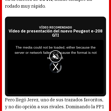
rodado muy rápido.
VÍDEO RECOMENDADO
Vídeo de presentación del nuevo Peugeot e-208
GTI
T
h
i
The media could not be loaded, either because the
s
i
server or network failed or because the format is not
s
a
supported.
m
o
d
V
a
i
l
d
w
e
i
o
n
P
d
l
o
a
w
y
.
e
r
i
s
l
o
Pero llegó Jerez, uno de sus trazados favoritos,
a
d
y no dio opción a sus rivales. Dominando la FP1
i
n
g