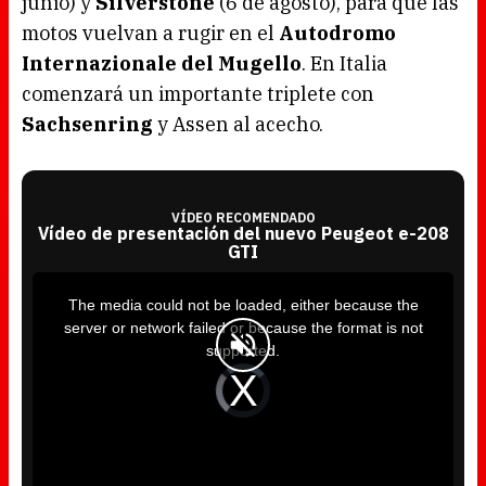
junio) y
Silverstone
(6 de agosto), para que las
motos vuelvan a rugir en el
Autodromo
Internazionale del Mugello
. En Italia
comenzará un importante triplete con
Sachsenring
y Assen al acecho.
VÍDEO RECOMENDADO
Vídeo de presentación del nuevo Peugeot e-208
GTI
T
h
i
The media could not be loaded, either because the
s
i
server or network failed or because the format is not
s
a
supported.
m
o
d
V
a
i
l
d
w
e
i
o
n
P
d
l
o
a
w
y
.
e
r