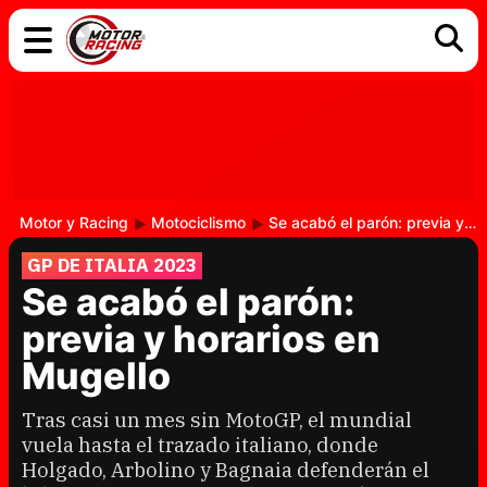
COCHES
ELÉCTRICOS
DGT
TECNOLOGÍA
MOTOS
MOTOGP
RACING
Motor y Racing
Motociclismo
Se acabó el parón: previa y horarios en Mugello
GP DE ITALIA 2023
Se acabó el parón:
previa y horarios en
Mugello
Tras casi un mes sin MotoGP, el mundial
vuela hasta el trazado italiano, donde
Holgado, Arbolino y Bagnaia defenderán el