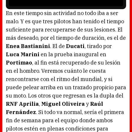
i
s
l
o
En este tiempo sin actividad no todo iba a ser
a
d
malo. Y es que tres pilotos han tenido el tiempo
i
n
g
suficiente para recuperarse de sus lesiones. El
.
más deseado, por el tiempo de duración, es el de
Enea Bastianini
. El de
Ducati
, tirado por
Luca Marini
en la prueba inaugural en
Portimao
, al fin está recuperado de su lesión
en el hombro. Veremos cuánto le cuesta
rencontrarse con el ritmo del mundial, y si
puede pelear arriba en un trazado propicio para
su moto. Los otros que regresan es la dupla del
RNF Aprilia
,
Miguel Oliveira
y
Raúl
Fernández
. Si todo va normal, sería el primera
fin de semana para el equipo donde ambos
pilotos estén en plenas condiciones para