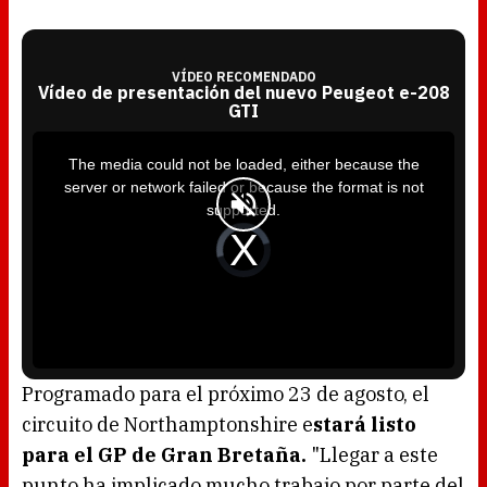
VÍDEO RECOMENDADO
Vídeo de presentación del nuevo Peugeot e-208
GTI
T
h
i
The media could not be loaded, either because the
s
i
server or network failed or because the format is not
s
a
supported.
m
o
d
V
a
i
l
d
w
e
i
o
n
P
d
l
o
a
w
y
.
e
r
i
s
l
o
Programado para el próximo 23 de agosto, el
a
d
circuito de Northamptonshire e
stará listo
i
n
g
para el GP de Gran Bretaña.
"Llegar a este
.
punto ha implicado mucho trabajo por parte del