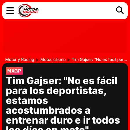
COCHES
ELÉCTRICOS
DGT
TECNOLOGÍA
MOTOS
MOTOGP
RACING
Motor y Racing
Motociclismo
Tim Gajser: "No es fácil para los deportistas, estamos acostumbrados a entrenar duro e ir todos los días en moto"
MXGP
Tim Gajser: "No es fácil
para los deportistas,
estamos
acostumbrados a
entrenar duro e ir todos
los días en moto"