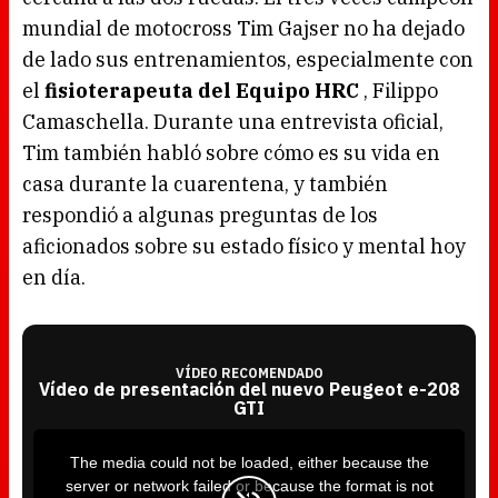
mundial de motocross Tim Gajser no ha dejado
de lado sus entrenamientos, especialmente con
el
fisioterapeuta del Equipo HRC
, Filippo
Camaschella. Durante una entrevista oficial,
Tim también habló sobre cómo es su vida en
casa durante la cuarentena, y también
respondió a algunas preguntas de los
aficionados sobre su estado físico y mental hoy
en día.
VÍDEO RECOMENDADO
Vídeo de presentación del nuevo Peugeot e-208
GTI
T
h
i
The media could not be loaded, either because the
s
i
server or network failed or because the format is not
s