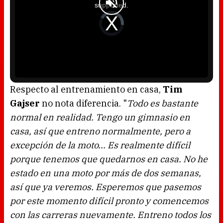
a
supported.
m
o
d
V
a
i
l
d
w
e
i
o
n
P
d
l
o
a
w
y
.
e
r
i
s
l
o
Respecto al entrenamiento en casa,
Tim
a
d
Gajser
no nota diferencia. "
Todo es bastante
i
n
g
normal en realidad. Tengo un gimnasio en
.
casa, así que entreno normalmente, pero a
excepción de la moto... Es realmente difícil
porque tenemos que quedarnos en casa. No he
estado en una moto por más de dos semanas,
así que ya veremos. Esperemos que pasemos
por este momento difícil pronto y comencemos
con las carreras nuevamente. Entreno todos los