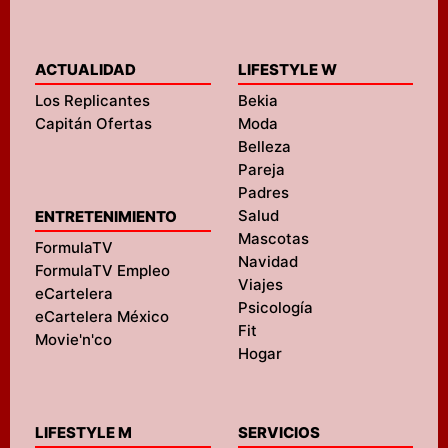
ACTUALIDAD
LIFESTYLE W
Los Replicantes
Bekia
Capitán Ofertas
Moda
Belleza
Pareja
Padres
Salud
ENTRETENIMIENTO
Mascotas
FormulaTV
Navidad
FormulaTV Empleo
Viajes
eCartelera
Psicología
eCartelera México
Fit
Movie'n'co
Hogar
LIFESTYLE M
SERVICIOS