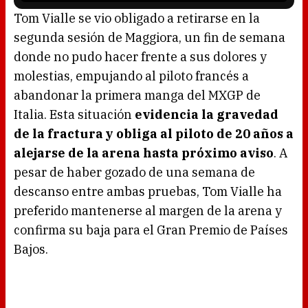
l
o
Tom Vialle se vio obligado a retirarse en la
a
d
segunda sesión de Maggiora, un fin de semana
i
n
g
donde no pudo hacer frente a sus dolores y
.
molestias, empujando al piloto francés a
abandonar la primera manga del MXGP de
Italia. Esta situación
evidencia la gravedad
de la fractura y obliga al piloto de 20 años a
alejarse de la arena hasta próximo aviso
. A
pesar de haber gozado de una semana de
descanso entre ambas pruebas, Tom Vialle ha
preferido mantenerse al margen de la arena y
confirma su baja para el Gran Premio de Países
Bajos.