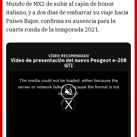
Mundo de MX2 de subir al cajón de honor
italiano, y a dos días de embarcar su viaje hacia
Países Bajos, confirma su ausencia para la
cuarta ronda de la temporada 2021.
VÍDEO RECOMENDADO
Vídeo de presentación del nuevo Peugeot e-208
GTI
T
h
i
The media could not be loaded, either because the
s
i
server or network failed or because the format is not
s
a
supported.
m
o
d
V
a
i
l
d
w
e
i
o
n
P
d
l
o
a
w
y
.
e
r
i
s