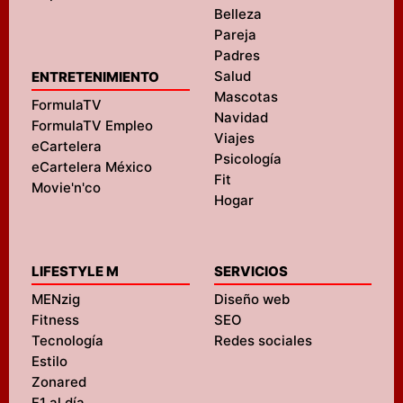
Belleza
Pareja
Padres
Salud
ENTRETENIMIENTO
Mascotas
FormulaTV
Navidad
FormulaTV Empleo
Viajes
eCartelera
Psicología
eCartelera México
Fit
Movie'n'co
Hogar
LIFESTYLE M
SERVICIOS
MENzig
Diseño web
Fitness
SEO
Tecnología
Redes sociales
Estilo
Zonared
F1 al día