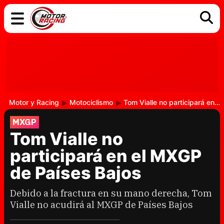
COCHES
ELÉCTRICOS
DGT
TECNOLOGÍA
MOTOS
MOTOGP
RACING
Motor y Racing
Motociclismo
Tom Vialle no participará en el MXGP de Países Bajos
MXGP
Tom Vialle no
participará en el MXGP
de Países Bajos
Debido a la fractura en su mano derecha, Tom
Vialle no acudirá al MXGP de Países Bajos