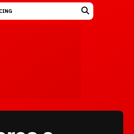
CING
TECNOLOGÍA