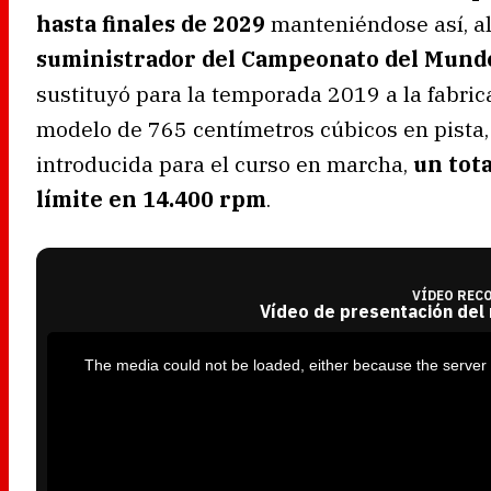
hasta finales de 2029
manteniéndose así, al
suministrador del Campeonato del Mund
sustituyó para la temporada 2019 a la fabri
modelo de 765 centímetros cúbicos en pista, 
introducida para el curso en marcha,
un tot
límite en 14.400 rpm
.
VÍDEO REC
Vídeo de presentación del
T
h
i
The media could not be loaded, either because the server 
s
i
s
a
m
o
d
a
l
w
i
n