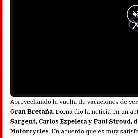
d
o
w
.
V
i
d
e
o
P
l
a
y
e
r
i
s
l
o
a
d
i
n
g
.
Aprovechando la vuelta de vacaciones de ver
Gran Bretaña
, Dorna dio la noticia en un a
Sargent, Carlos Ezpeleta y Paul Stroud,
Motorcycles
. Un acuerdo que es muy satisf