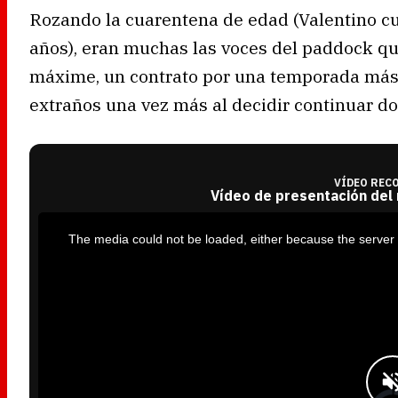
Rozando la cuarentena de edad (Valentino c
años), eran muchas las voces del paddock q
máxime, un contrato por una temporada más.
extraños una vez más al decidir continuar d
VÍDEO REC
Vídeo de presentación del
T
h
i
The media could not be loaded, either because the server 
s
i
s
a
m
o
d
a
l
w
i
n
d
o
w
.