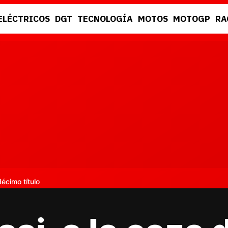
ELÉCTRICOS
DGT
TECNOLOGÍA
MOTOS
MOTOGP
RA
DGT
RACING
décimo título