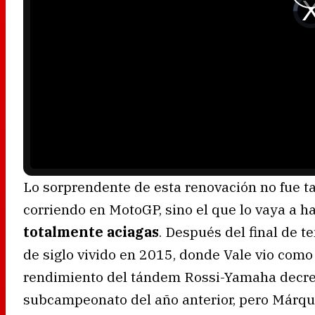
V
i
d
e
o
P
l
a
y
e
r
i
s
l
o
a
d
i
n
g
.
Lo sorprendente de esta renovación no fue t
corriendo en MotoGP, sino el que lo vaya a 
totalmente aciagas
. Después del final de 
de siglo vivido en 2015, donde Vale vio como 
rendimiento del tándem Rossi-Yamaha decrec
subcampeonato del año anterior, pero Márque