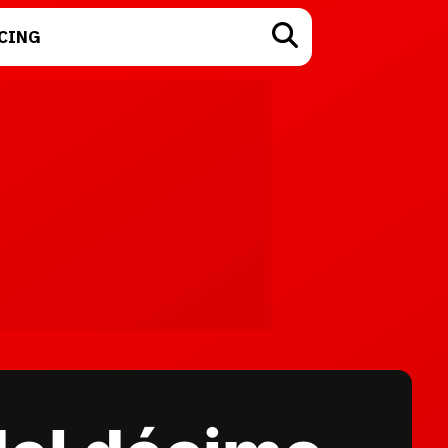
CING
TECNOLOGÍA