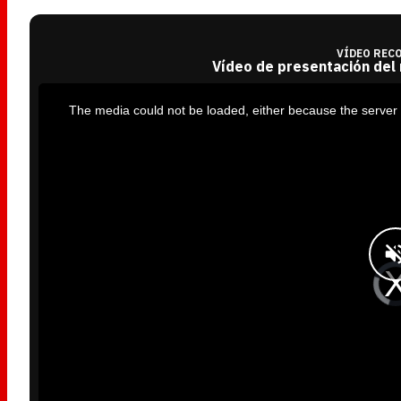
VÍDEO REC
Vídeo de presentación del
T
h
i
The media could not be loaded, either because the server 
s
i
s
a
m
o
d
a
l
w
i
n
d
o
w
.
V
i
d
e
o
P
l
a
y
e
r
i
s
l
o