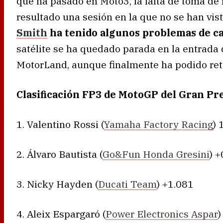
que ha pasado en Moto3, la falta de toma de 
resultado una sesión en la que no se han vist
Smith
ha tenido algunos problemas de ca
satélite se ha quedado parada en la entrada d
MotorLand, aunque finalmente ha podido ret
Clasificación FP3 de MotoGP del Gran P
1. Valentino Rossi (
Yamaha Factory Racing
) 
2. Álvaro Bautista (
Go&Fun Honda Gresini
) 
3. Nicky Hayden (
Ducati Team
) +1.081
4. Aleix Espargaró (
Power Electronics Aspar
)