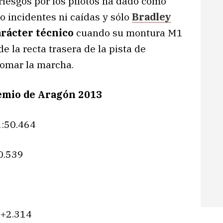
riesgos por los pilotos ha dado como
o incidentes ni caídas y sólo
Bradley
rácter técnico
cuando su montura M1
e la recta trasera de la pista de
omar la marcha.
remio de Aragón 2013
1:50.464
+0.539
 +2.314