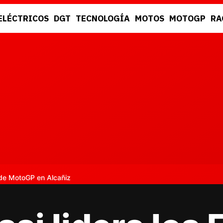
ELÉCTRICOS
DGT
TECNOLOGÍA
MOTOS
MOTOGP
RA
DGT
RACING
 de MotoGP en Alcañiz