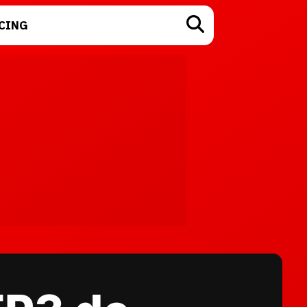
CING
TECNOLOGÍA