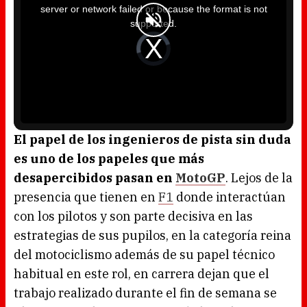
i
server or network failed or because the format is not
s
a
supported.
m
o
d
V
a
i
l
d
w
e
i
o
n
P
d
l
o
a
w
y
.
e
r
i
s
l
o
El papel de los ingenieros de pista sin duda
a
d
es uno de los papeles que más
i
n
g
desapercibidos pasan en
MotoGP
. Lejos de la
.
presencia que tienen en
F1
donde interactúan
con los pilotos y son parte decisiva en las
estrategias de sus pupilos, en la categoría reina
del motociclismo además de su papel técnico
habitual en este rol, en carrera dejan que el
trabajo realizado durante el fin de semana se