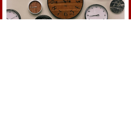
No es tu imaginación
Hay una razón por la que el tiempo
parece volar