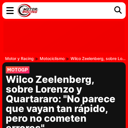
COCHES
ELÉCTRICOS
DGT
TECNOLOGÍA
MOTOS
MOTOGP
RACING
Motor y Racing
Motociclismo
Wilco Zeelenberg, sobre Lorenzo y Quartararo: "No parece que vayan tan rápido, pero no cometen errores"
MOTOGP
Wilco Zeelenberg,
sobre Lorenzo y
Quartararo: "No parece
que vayan tan rápido,
pero no cometen
errores"