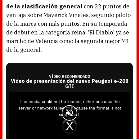
de la clasificación general
con 22 puntos de
ventaja sobre Maverick Viñales, segundo piloto
de la marca con más puntos. En su temporada
de debut en la categoría reina, 'El Diablo' ya se
marchó de Valencia como la segunda mejor M1
de la general.
VÍDEO RECOMENDADO
Vídeo de presentación del nuevo Peugeot e-208
GTI
T
h
i
The media could not be loaded, either because the
s
i
server or network failed or because the format is not
s
a
supported.
m
o
d
V
a
i
l
d
w
e
i
o
n
P