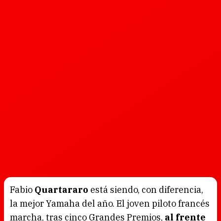
Fabio
Quartararo
está siendo, con diferencia,
la mejor Yamaha del año. El joven piloto francés
marcha, tras cinco Grandes Premios,
al frente