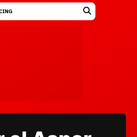
CING
TECNOLOGÍA