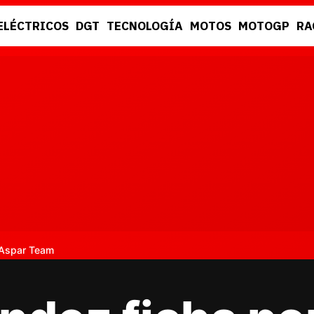
ELÉCTRICOS
DGT
TECNOLOGÍA
MOTOS
MOTOGP
RA
DGT
RACING
 Aspar Team