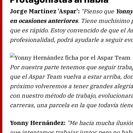
Jorge Martínez 'Aspar':
"Pienso que
Yonny
en ocasiones anteriores
. Tiene muchísimo 
que es rápido. Estoy convencido de que el A
profesionalidad, podrá ayudarle a seguir ev
Por nuestra parte tenemos que seguir traba
que el Aspar Team vuelva a estar arriba, do
próximo volveremos a tener grandes alegrí
con nuestro método de trabajo, evolucionará
carreras, una parcela en la que todavía tie
Yonny Hernández:
"Me hacía mucha ilusió
que intentamos trabajar juntos pero no habí