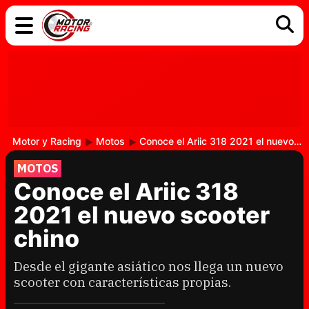
COCHES
ELÉCTRICOS
DGT
TECNOLOGÍA
MOTOS
MOTOGP
RACING
Motor y Racing
Motos
Conoce el Ariic 318 2021 el nuevo scooter chino
MOTOS
Conoce el Ariic 318
2021 el nuevo scooter
chino
Desde el gigante asiático nos llega un nuevo
scooter con características propias.