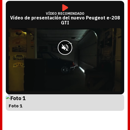
VÍDEO RECOMENDADO
Vídeo de presentación del nuevo Peugeot e-208
GTI
L
U
o
n
a
m
d
u
e
t
d
e
Foto 1
:
4
5
.
6
0
%