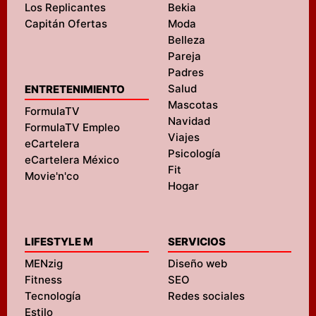
Los Replicantes
Bekia
Capitán Ofertas
Moda
Belleza
Pareja
Padres
Salud
ENTRETENIMIENTO
Mascotas
FormulaTV
Navidad
FormulaTV Empleo
Viajes
eCartelera
Psicología
eCartelera México
Fit
Movie'n'co
Hogar
LIFESTYLE M
SERVICIOS
MENzig
Diseño web
Fitness
SEO
Tecnología
Redes sociales
Estilo