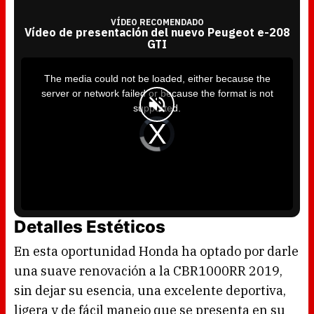
VÍDEO RECOMENDADO
Vídeo de presentación del nuevo Peugeot e-208
GTI
T
h
i
The media could not be loaded, either because the
s
i
server or network failed or because the format is not
s
a
supported.
m
o
d
V
a
i
l
d
w
e
i
o
n
P
d
l
o
a
w
y
.
e
r
i
s
l
Detalles Estéticos
o
a
d
i
En esta oportunidad Honda ha optado por darle
n
g
.
una suave renovación a la CBR1000RR 2019,
sin dejar su esencia, una excelente deportiva,
ligera y de fácil manejo que se presenta en su