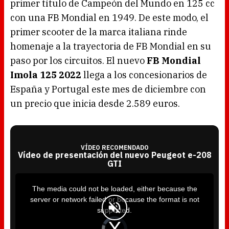
primer título de Campeón del Mundo en 125 cc
con una FB Mondial en 1949. De este modo, el
primer scooter de la marca italiana rinde
homenaje a la trayectoria de FB Mondial en su
paso por los circuitos. El nuevo
FB Mondial
Imola 125 2022
llega a los concesionarios de
España y Portugal este mes de diciembre con
un precio que inicia desde 2.589 euros.
VÍDEO RECOMENDADO
Vídeo de presentación del nuevo Peugeot e-208
GTI
T
h
i
The media could not be loaded, either because the
s
i
server or network failed or because the format is not
s
a
supported.
m
o
d
V
a
i