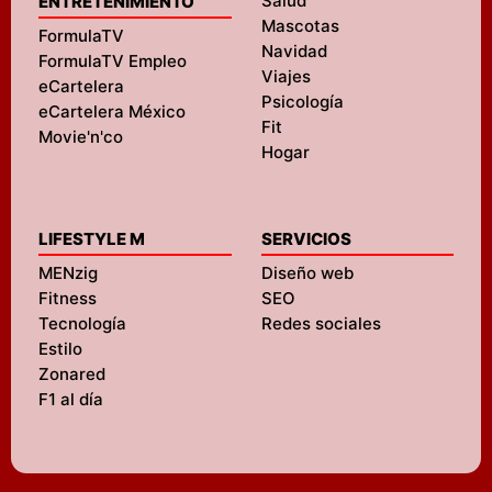
Salud
ENTRETENIMIENTO
Mascotas
FormulaTV
Navidad
FormulaTV Empleo
Viajes
eCartelera
Psicología
eCartelera México
Fit
Movie'n'co
Hogar
LIFESTYLE M
SERVICIOS
MENzig
Diseño web
Fitness
SEO
Tecnología
Redes sociales
Estilo
Zonared
F1 al día