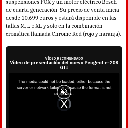
suspensiones FOX y un motor eléctrico Bosch
de cuarta generación. Su precio de venta inicia
desde 10.699 euros y estará disponible en las
tallas M, L o XL y solo en la combinación
cromática llamada Chrome Red (rojo y naranja).
VÍDEO RECOMENDADO
Vídeo de presentación del nuevo Peugeot e-208
GTI
T
h
i
The media could not be loaded, either because the
s
i
server or network failed or because the format is not
s
a
supported.
m
o
d
V
a
i
l
d
w
e
i
o
n
P
d
l
o
a
w
y
.
e