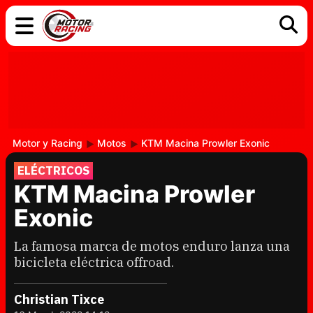
COCHES
ELÉCTRICOS
DGT
TECNOLOGÍA
MOTOS
MOTOGP
RACING
Motor y Racing
Motos
KTM Macina Prowler Exonic
ELÉCTRICOS
KTM Macina Prowler
Exonic
La famosa marca de motos enduro lanza una
bicicleta eléctrica offroad.
Christian Tixce