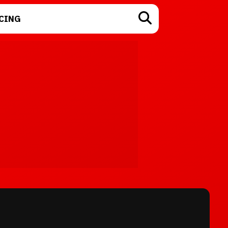
CING
TECNOLOGÍA