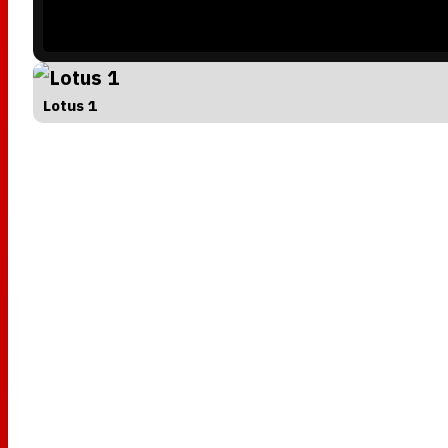
g
.
Lotus 1