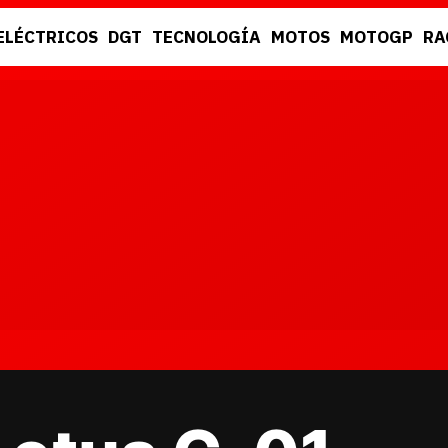
ELÉCTRICOS
DGT
TECNOLOGÍA
MOTOS
MOTOGP
RA
DGT
RACING