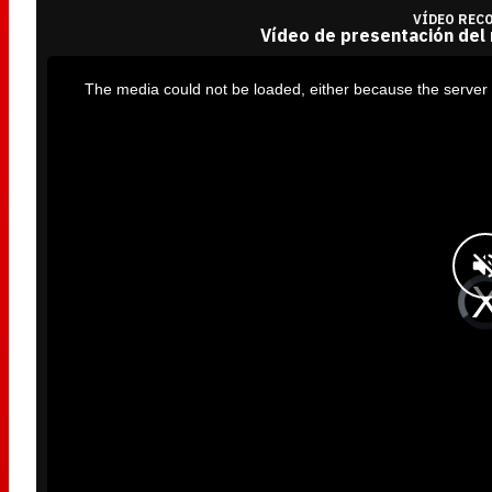
VÍDEO REC
Vídeo de presentación del
T
h
i
The media could not be loaded, either because the server 
s
i
s
a
m
o
d
a
l
w
i
n
d
o
w
.
V
i
d
e
o
P
l
a
y
e
r
i
s
l
o
a
d
i
n