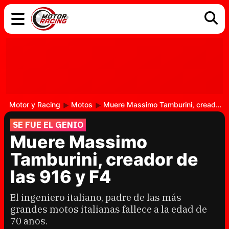
COCHES
ELÉCTRICOS
DGT
TECNOLOGÍA
MOTOS
MOTOGP
RACING
Motor y Racing
Motos
Muere Massimo Tamburini, creador de las 916 y F4
SE FUE EL GENIO
Muere Massimo
Tamburini, creador de
las 916 y F4
El ingeniero italiano, padre de las más
grandes motos italianas fallece a la edad de
70 años.