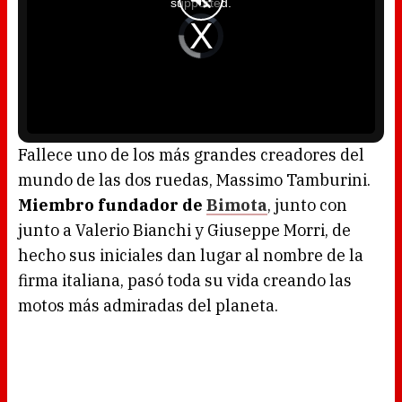
supported.
m
o
d
V
a
i
l
d
w
e
i
o
n
P
d
l
o
a
w
y
.
e
r
i
s
l
o
Fallece uno de los más grandes creadores del
a
d
mundo de las dos ruedas, Massimo Tamburini.
i
n
g
Miembro fundador de
Bimota
, junto con
.
junto a Valerio Bianchi y Giuseppe Morri, de
hecho sus iniciales dan lugar al nombre de la
firma italiana, pasó toda su vida creando las
motos más admiradas del planeta.