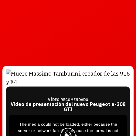
VÍDEO RECOMENDADO
Vídeo de presentación del nuevo Peugeot e-208
GTI
T
h
i
The media could not be loaded, either because the
s
i
server or network failed or because the format is not
s
a