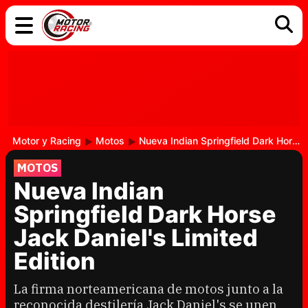
COCHES
ELÉCTRICOS
DGT
TECNOLOGÍA
MOTOS
MOTOGP
RACING
Motor y Racing
Motos
Nueva Indian Springfield Dark Horse Jack Daniel's Limited Edition
MOTOS
Nueva Indian
Springfield Dark Horse
Jack Daniel's Limited
Edition
La firma norteamericana de motos junto a la
reconocida destilería Jack Daniel's se unen