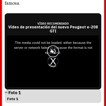
famosa.
VÍDEO RECOMENDADO
Vídeo de presentación del nuevo Peugeot e-208
GTI
T
h
i
The media could not be loaded, either because the
s
i
server or network failed or because the format is not
s
a
supported.
m
o
d
V
a
i
l
d
w
e
i
o
n
P
d
l
o
a
w
y
.
e
r
i
s
l
o
a
d
Foto 1
i
n
g
.