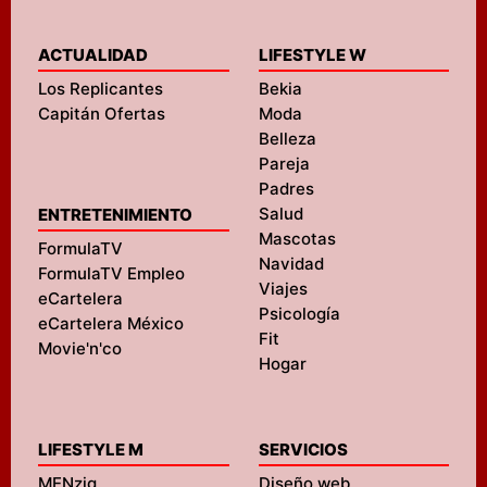
ACTUALIDAD
LIFESTYLE W
Los Replicantes
Bekia
Capitán Ofertas
Moda
Belleza
Pareja
Padres
Salud
ENTRETENIMIENTO
Mascotas
FormulaTV
Navidad
FormulaTV Empleo
Viajes
eCartelera
Psicología
eCartelera México
Fit
Movie'n'co
Hogar
LIFESTYLE M
SERVICIOS
MENzig
Diseño web