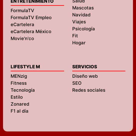
Salud
ENTRETENIMIENTO
Mascotas
FormulaTV
Navidad
FormulaTV Empleo
Viajes
eCartelera
Psicología
eCartelera México
Fit
Movie'n'co
Hogar
LIFESTYLE M
SERVICIOS
MENzig
Diseño web
Fitness
SEO
Tecnología
Redes sociales
Estilo
Zonared
F1 al día