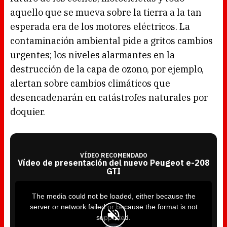
aquello que se mueva sobre la tierra a la tan
esperada era de los motores eléctricos. La
contaminación ambiental pide a gritos cambios
urgentes; los niveles alarmantes en la
destrucción de la capa de ozono, por ejemplo,
alertan sobre cambios climáticos que
desencadenarán en catástrofes naturales por
doquier.
VÍDEO RECOMENDADO
Vídeo de presentación del nuevo Peugeot e-208
GTI
T
h
i
The media could not be loaded, either because the
s
i
server or network failed or because the format is not
s
a
supported.
m
o