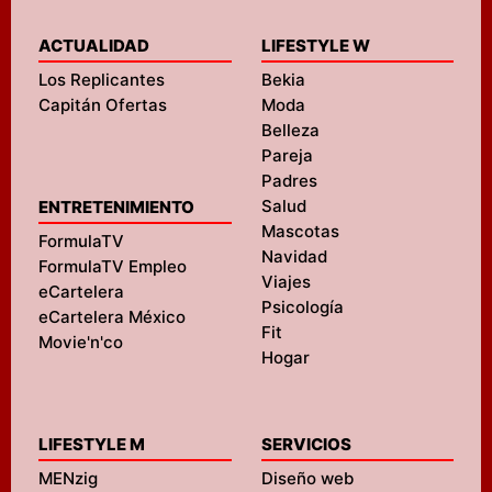
ACTUALIDAD
LIFESTYLE W
Los Replicantes
Bekia
Capitán Ofertas
Moda
Belleza
Pareja
Padres
Salud
ENTRETENIMIENTO
Mascotas
FormulaTV
Navidad
FormulaTV Empleo
Viajes
eCartelera
Psicología
eCartelera México
Fit
Movie'n'co
Hogar
LIFESTYLE M
SERVICIOS
MENzig
Diseño web