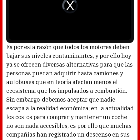
d
V
a
i
l
d
w
e
i
o
n
P
d
l
o
a
w
y
.
e
r
i
s
l
o
Es por esta razón que todos los motores deben
a
d
bajar sus niveles contaminantes, y por ello hoy
i
n
g
ya se ofrecen diversas alternativas para que las
.
personas puedan adquirir hasta camiones y
autobuses que en teoría afectan menos el
ecosistema que los impulsados a combustión.
Sin embargo, debemos aceptar que nadie
escapa a la realidad económica; en la actualidad
los costos para comprar y mantener un coche
no son nada accesibles, es por ello que muchas
compañías han registrado un descenso en sus