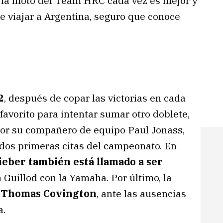
n la moto del Team HRC cada vez es mejor y
e viajar a Argentina, seguro que conoce
2
, después de copar las victorias en cada
favorito para intentar sumar otro doblete,
por su compañero de equipo Paul Jonass,
s dos primeras citas del campeonato. En
ieber también está llamado a ser
 Guillod con la Yamaha. Por último, la
r
Thomas Covington
, ante las ausencias
a.