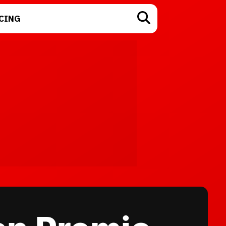
CING
TECNOLOGÍA