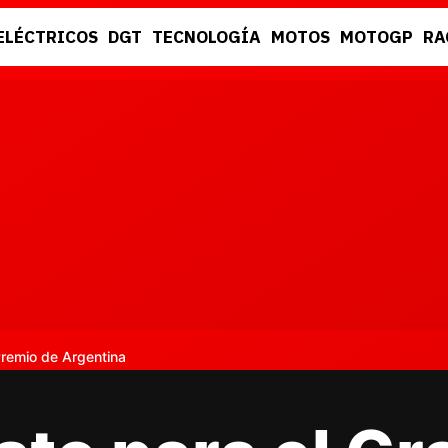
ELÉCTRICOS
DGT
TECNOLOGÍA
MOTOS
MOTOGP
RA
DGT
RACING
Premio de Argentina