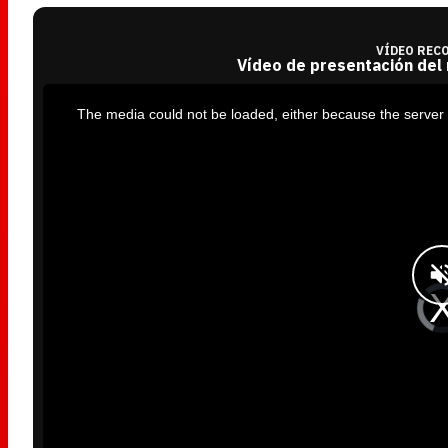
VÍDEO REC
Vídeo de presentación del
T
h
i
The media could not be loaded, either because the server 
s
i
s
a
m
o
d
a
l
w
i
n
d
o
w
.
V
i
d
e
o
P
l
a
y
e
r
i
s
l
o
a