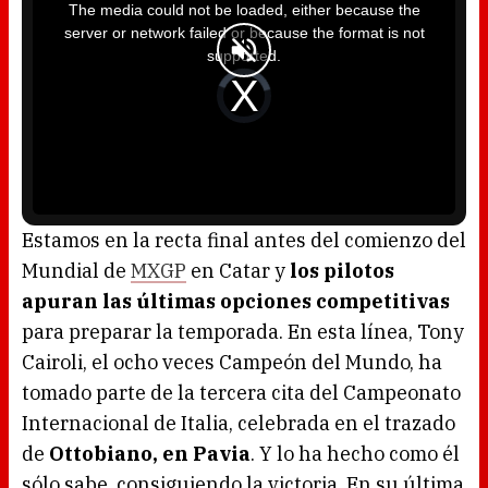
i
The media could not be loaded, either because the
s
i
server or network failed or because the format is not
s
a
supported.
m
o
d
V
a
i
l
d
w
e
i
o
n
P
d
l
o
a
w
y
.
e
r
i
s
l
o
Estamos en la recta final antes del comienzo del
a
d
Mundial de
MXGP
en Catar y
los pilotos
i
n
g
apuran las últimas opciones competitivas
.
para preparar la temporada. En esta línea, Tony
Cairoli, el ocho veces Campeón del Mundo, ha
tomado parte de la tercera cita del Campeonato
Internacional de Italia, celebrada en el trazado
de
Ottobiano, en Pavia
. Y lo ha hecho como él
sólo sabe, consiguiendo la victoria. En su última