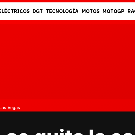
ELÉCTRICOS
DGT
TECNOLOGÍA
MOTOS
MOTOGP
RA
DGT
RACING
 Las Vegas