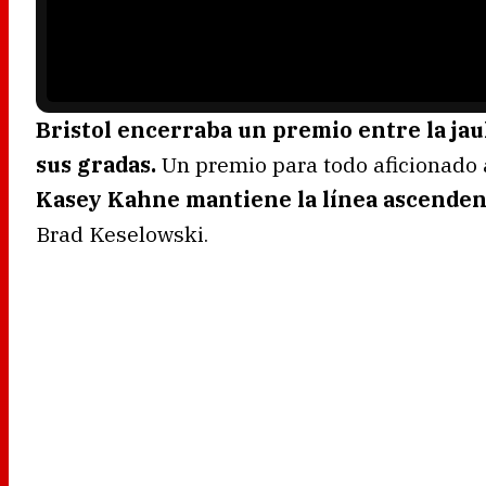
a
d
i
n
g
.
Bristol encerraba un premio entre la jau
sus gradas.
Un premio para todo aficionado a
Kasey Kahne mantiene la línea ascenden
Brad Keselowski.