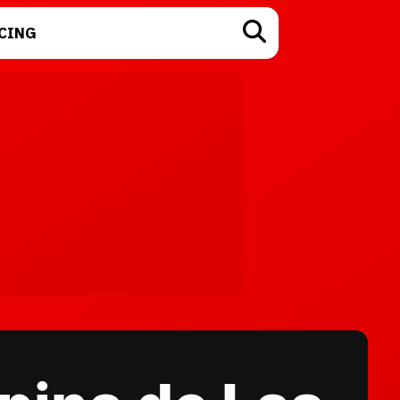
CING
TECNOLOGÍA