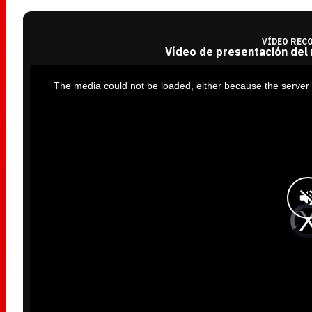
VÍDEO REC
Vídeo de presentación del
T
h
i
The media could not be loaded, either because the server 
s
i
s
a
m
o
d
a
l
w
i
n
d
o
w
.
V
i
d
e
o
P
l
a
y
e
r
i
s
l
o