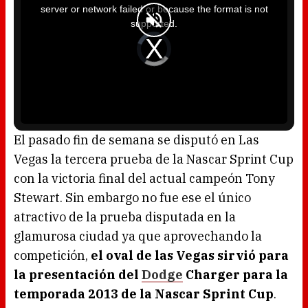
i
server or network failed or because the format is not
s
a
supported.
m
o
d
V
a
i
l
d
w
e
i
o
n
P
d
l
o
a
w
y
.
e
r
i
s
l
o
El pasado fin de semana se disputó en Las
a
d
Vegas la tercera prueba de la Nascar Sprint Cup
i
n
g
con la victoria final del actual campeón Tony
.
Stewart. Sin embargo no fue ese el único
atractivo de la prueba disputada en la
glamurosa ciudad ya que aprovechando la
competición,
el oval de las Vegas sirvió para
la presentación del
Dodge
Charger para la
temporada 2013 de la Nascar Sprint Cup
.