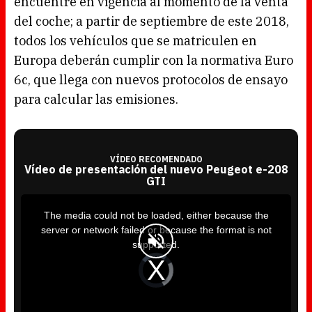
encuentre en vigencia al momento de la venta
del coche; a partir de septiembre de este 2018,
todos los vehículos que se matriculen en
Europa deberán cumplir con la normativa Euro
6c, que llega con nuevos protocolos de ensayo
para calcular las emisiones.
VÍDEO RECOMENDADO
Vídeo de presentación del nuevo Peugeot e-208
GTI
T
h
i
The media could not be loaded, either because the
s
i
server or network failed or because the format is not
s
a
supported.
m
o
d
V
a
i
l
d
w
e
i
o
n
P
d
l
o
a