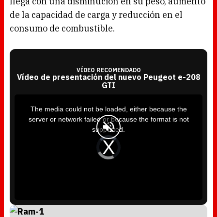
llega con una disminución en su peso, aumento
de la capacidad de carga y reducción en el
consumo de combustible.
VÍDEO RECOMENDADO
Vídeo de presentación del nuevo Peugeot e-208
GTI
T
h
i
The media could not be loaded, either because the
s
i
server or network failed or because the format is not
s
a
supported.
m
o
d
V
a
i
l
d
w
e
i
o
n
P
d
l
o
a
w
y
.
e
r
i
s
l
o
a