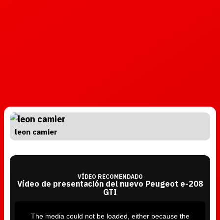
leon camier
VÍDEO RECOMENDADO
Vídeo de presentación del nuevo Peugeot e-208
GTI
T
h
i
The media could not be loaded, either because the
s