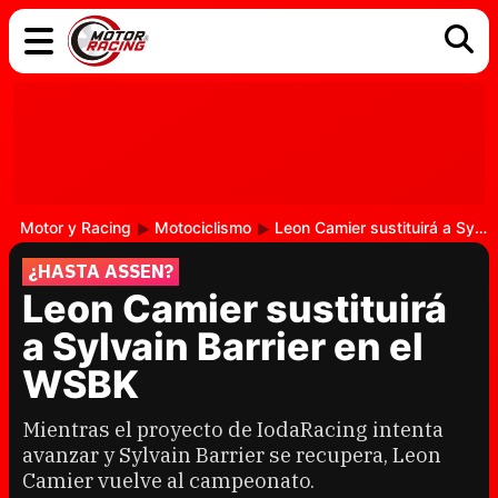
COCHES
ELÉCTRICOS
DGT
TECNOLOGÍA
MOTOS
MOTOGP
RACING
Motor y Racing
Motociclismo
Leon Camier sustituirá a Sylvain Barrier en el WSBK
¿HASTA ASSEN?
Leon Camier sustituirá
a Sylvain Barrier en el
WSBK
Mientras el proyecto de IodaRacing intenta
avanzar y Sylvain Barrier se recupera, Leon
Camier vuelve al campeonato.