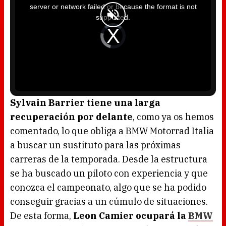
i
server or network failed or because the format is not
s
a
supported.
m
o
d
V
a
i
l
d
w
e
i
o
n
P
d
l
o
a
w
y
.
e
r
i
s
l
o
Sylvain Barrier tiene una larga
a
d
recuperación por delante
, como ya os hemos
i
n
g
comentado, lo que obliga a BMW Motorrad Italia
.
a buscar un sustituto para las próximas
carreras de la temporada. Desde la estructura
se ha buscado un piloto con experiencia y que
conozca el campeonato, algo que se ha podido
conseguir gracias a un cúmulo de situaciones.
De esta forma,
Leon Camier ocupará la
BMW