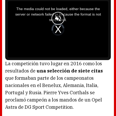
T
h
i
The media could not be loaded, either because the
s
i
server or network failed or because the format is not
s
a
supported.
m
o
d
V
a
i
l
d
w
e
i
o
n
P
d
l
o
a
w
y
.
e
r
i
s
l
o
La competición tuvo lugar en 2016 como los
a
d
resultados de
una selección de siete citas
i
n
g
que formaban parte de los campeonatos
.
nacionales en el Benelux, Alemania, Italia,
Portugal y Rusia. Pierre Yves Corthals se
proclamó campeón a los mandos de un Opel
Astra de DG Sport Competition.