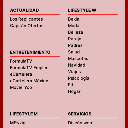
ACTUALIDAD
LIFESTYLE W
Los Replicantes
Bekia
Capitán Ofertas
Moda
Belleza
Pareja
Padres
Salud
ENTRETENIMIENTO
Mascotas
FormulaTV
Navidad
FormulaTV Empleo
Viajes
eCartelera
Psicología
eCartelera México
Fit
Movie'n'co
Hogar
LIFESTYLE M
SERVICIOS
MENzig
Diseño web