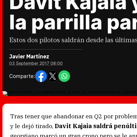
Davit Kajaia 
la parrilla pa
Estos dos pilotos saldrán desde las última
Javier Martínez
03 September 2017 08:00
Comparte:
Tras tener que abandonar en Q2 por proble
y le dejó tirado,
Davit Kajaia saldrá penúlt
georgiano marcó un gran crono pero se le anul