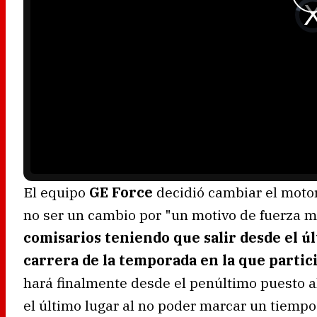
V
i
d
e
o
P
l
a
y
e
r
i
s
l
o
a
d
i
n
g
.
El equipo
GE Force
decidió cambiar el motor
no ser un cambio por "un motivo de fuerza m
comisarios teniendo que salir desde el úl
carrera de la temporada en la que partic
hará finalmente desde el penúltimo puesto a
el último lugar al no poder marcar un tiempo 