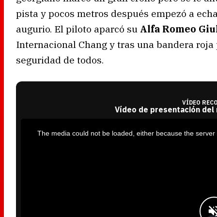
pista y pocos metros después empezó a ech
augurio. El piloto aparcó su
Alfa Romeo Giul
Internacional Chang y tras una bandera roja 
seguridad de todos.
VÍDEO REC
Vídeo de presentación del
T
h
i
The media could not be loaded, either because the server 
s
i
s
a
m
o
d
a
l
w
i
n
d
o
w
.