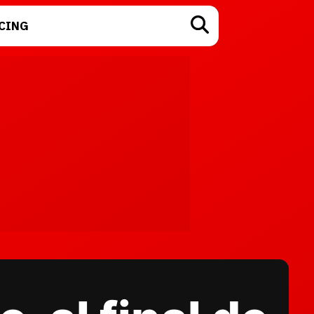
CING
TECNOLOGÍA