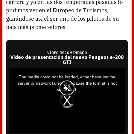
carrera y ya en las dos temporadas pasadas lo
pudimos ver en el Europeo de Turismos,
ganándose así el ser uno de los pilotos de su
país más prometedores.
VÍDEO RECOMENDADO
Vídeo de presentación del nuevo Peugeot e-208
GTI
T
h
i
The media could not be loaded, either because the
s
i
server or network failed or because the format is not
s
a
supported.
m
o
d
V
a
i
l
d
w
e
i
o
n
P
d
l
o
a
w
y
.
e
r
i
s