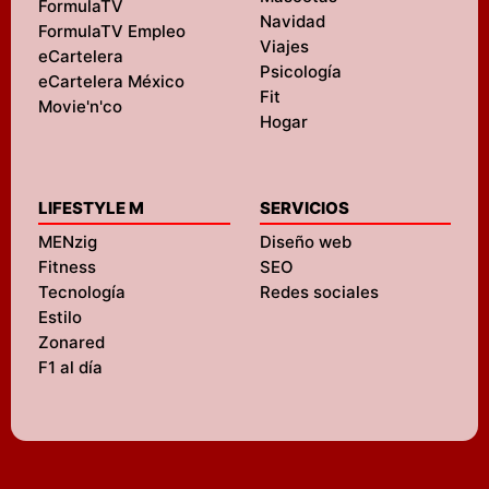
FormulaTV
Navidad
FormulaTV Empleo
Viajes
eCartelera
Psicología
eCartelera México
Fit
Movie'n'co
Hogar
LIFESTYLE M
SERVICIOS
MENzig
Diseño web
Fitness
SEO
Tecnología
Redes sociales
Estilo
Zonared
F1 al día