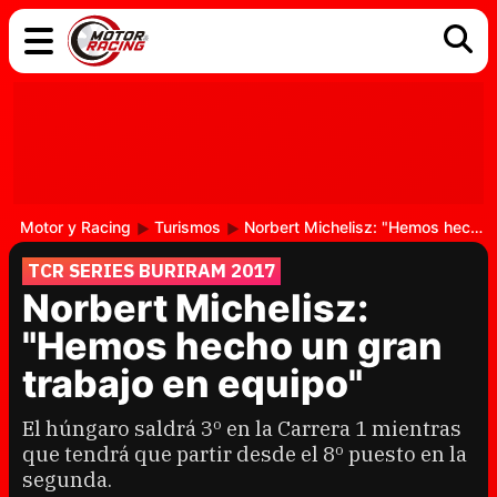
COCHES
ELÉCTRICOS
DGT
TECNOLOGÍA
MOTOS
MOTOGP
RACING
Motor y Racing
Turismos
Norbert Michelisz: "Hemos hecho un gran trabajo en equipo"
TCR SERIES BURIRAM 2017
Norbert Michelisz:
"Hemos hecho un gran
trabajo en equipo"
El húngaro saldrá 3º en la Carrera 1 mientras
que tendrá que partir desde el 8º puesto en la
segunda.