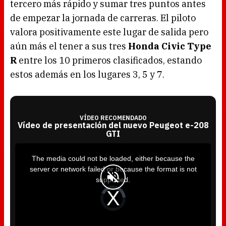
tercero más rápido y sumar tres puntos antes
de empezar la jornada de carreras. El piloto
valora positivamente este lugar de salida pero
aún más el tener a sus tres
Honda Civic Type
R
entre los 10 primeros clasificados, estando
estos además en los lugares 3, 5 y 7.
VÍDEO RECOMENDADO
Vídeo de presentación del nuevo Peugeot e-208
GTI
T
h
i
The media could not be loaded, either because the
s
i
server or network failed or because the format is not
s
a
supported.
m
o
d
V
a
i
l
d
w
e
i
o
n
P
d
l