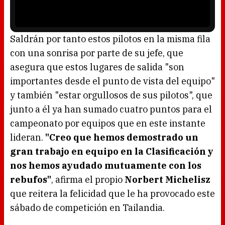
o
a
w
y
.
e
r
i
s
l
o
Saldrán por tanto estos pilotos en la misma fila
a
d
con una sonrisa por parte de su jefe, que
i
n
g
asegura que estos lugares de salida "son
.
importantes desde el punto de vista del equipo"
y también "estar orgullosos de sus pilotos", que
junto a él ya han sumado cuatro puntos para el
campeonato por equipos que en este instante
lideran.
"Creo que hemos demostrado un
gran trabajo en equipo en la Clasificación y
nos hemos ayudado mutuamente con los
rebufos"
, afirma el propio
Norbert Michelisz
que reitera la felicidad que le ha provocado este
sábado de competición en Tailandia.