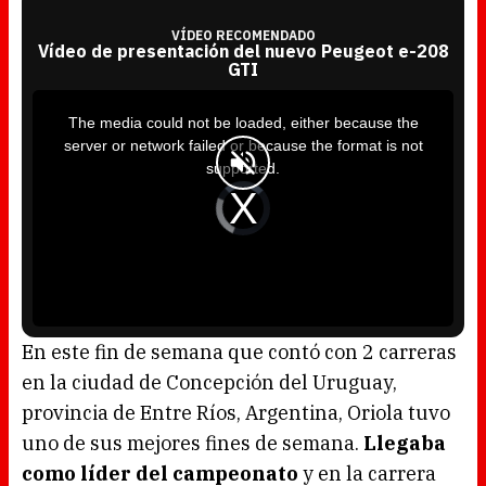
VÍDEO RECOMENDADO
Vídeo de presentación del nuevo Peugeot e-208
GTI
T
h
i
The media could not be loaded, either because the
s
i
server or network failed or because the format is not
s
a
supported.
m
o
d
V
a
i
l
d
w
e
i
o
n
P
d
l
o
a
w
y
.
e
r
i
s
l
o
En este fin de semana que contó con 2 carreras
a
d
en la ciudad de Concepción del Uruguay,
i
n
g
provincia de Entre Ríos, Argentina, Oriola tuvo
.
uno de sus mejores fines de semana.
Llegaba
como líder del campeonato
y en la carrera