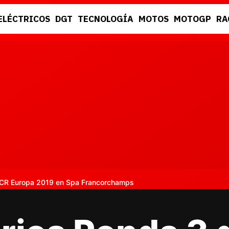
ELÉCTRICOS
DGT
TECNOLOGÍA
MOTOS
MOTOGP
RA
DGT
RACING
 TCR Europa 2019 en Spa Francorchamps