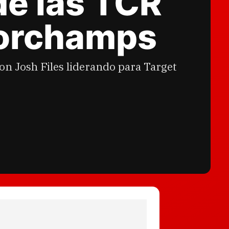
de las TCR
corchamps
con Josh Files liderando para Target