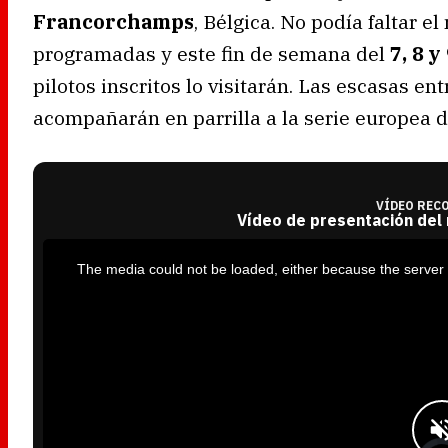
Francorchamps
, Bélgica. No podía faltar el
programadas y este fin de semana del
7, 8 y
pilotos inscritos lo visitarán. Las escasas e
acompañarán en parrilla a la serie europea d
VÍDEO REC
Vídeo de presentación del
T
h
i
The media could not be loaded, either because the server 
s
i
s
a
m
o
d
a
l
w
i
n
d
o
w
.