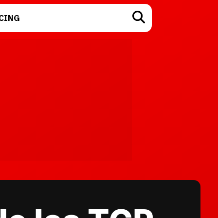
CING
TECNOLOGÍA