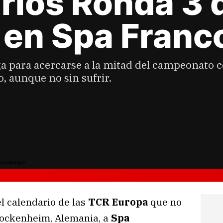
arios Ronda 3 
 en Spa Fran
lga para acercarse a la mitad del campeonato 
, aunque no sin sufrir.
l calendario de las
TCR Europa
que no
Hockenheim, Alemania, a
Spa