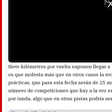
V
i
d
e
o
P
l
a
y
e
r
i
s
l
o
a
d
i
n
g
.
Siete kilómetros por vuelta suponen llegar a l
es que molesta más que en otros casos la re
prácticas, que para esta fecha serán de 25 m
número de competiciones que hay a la vez en
por tanda, algo que en otras pistas podría s