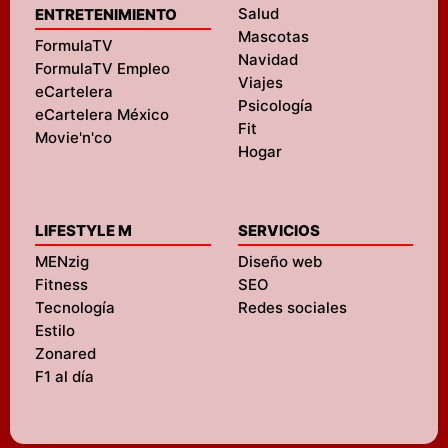
Salud
ENTRETENIMIENTO
Mascotas
FormulaTV
Navidad
FormulaTV Empleo
Viajes
eCartelera
Psicología
eCartelera México
Fit
Movie'n'co
Hogar
LIFESTYLE M
SERVICIOS
MENzig
Diseño web
Fitness
SEO
Tecnología
Redes sociales
Estilo
Zonared
F1 al día