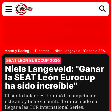
COCHES
ELÉCTRICOS
DGT
TECNOLOGÍA
MOTOS
MOTOGP
RACING
Motor y Racing
Turismos
Niels Langeveld: "Ganar la SEAT León Eurocup ha sido increíble"
SEAT LEON EUROCUP 2016
Niels Langeveld: "Ganar
la SEAT León Eurocup
ha sido increíble"
El piloto holandés dominó la competición
este año y tiene su punto de mira fijado en
llegar a las TCR International Series.