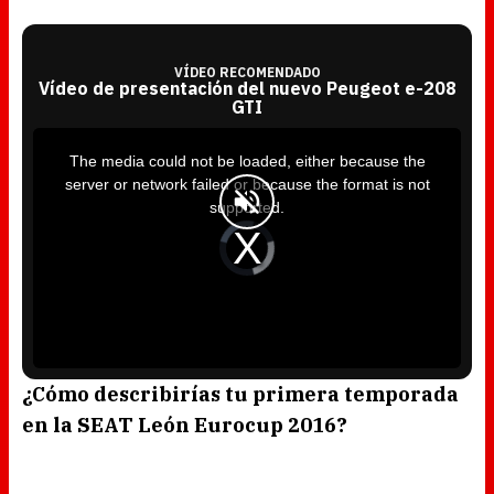
VÍDEO RECOMENDADO
Vídeo de presentación del nuevo Peugeot e-208
GTI
T
h
i
The media could not be loaded, either because the
s
i
server or network failed or because the format is not
s
a
supported.
m
o
d
V
a
i
l
d
w
e
i
o
n
P
d
l
o
a
w
y
.
e
r
i
s
l
o
¿Cómo describirías tu primera temporada
a
d
en la SEAT León Eurocup 2016?
i
n
g
.