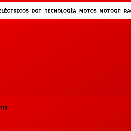
ELÉCTRICOS
DGT
TECNOLOGÍA
MOTOS
MOTOGP
RA
DGT
RACING
en