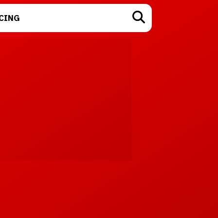
CING
TECNOLOGÍA